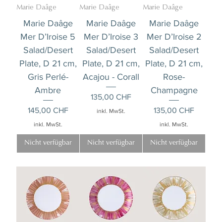
Marie Daâge
Marie Daâge
Marie Daâge
Marie Daâge
Marie Daâge
Marie Daâge
Mer D’Iroise 5
Mer D’Iroise 3
Mer D’Iroise 2
Salad/Desert
Salad/Desert
Salad/Desert
Plate, D 21 cm,
Plate, D 21 cm,
Plate, D 21 cm,
Gris Perlé-
Acajou - Corall
Rose-
Ambre
Champagne
Preis
135,00 CHF
Preis
Preis
145,00 CHF
135,00 CHF
inkl. MwSt.
inkl. MwSt.
inkl. MwSt.
Nicht verfügbar
Nicht verfügbar
Nicht verfügbar