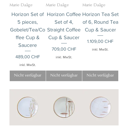
Marie Daâge
Marie Daâge
Marie Daâge
Horizon Set of
Horizon Coffee
Horizon Tea Set
5 pieces,
Set of 4,
of 6, Round Tea
Gobelet/Tea/Co
Straight Coffee
Cup & Saucer
ffee Cup &
Cup & Saucer
Preis
1.109,00 CHF
Saucere
Preis
709,00 CHF
inkl. MwSt.
Preis
489,00 CHF
inkl. MwSt.
inkl. MwSt.
Nicht verfügbar
Nicht verfügbar
Nicht verfügbar