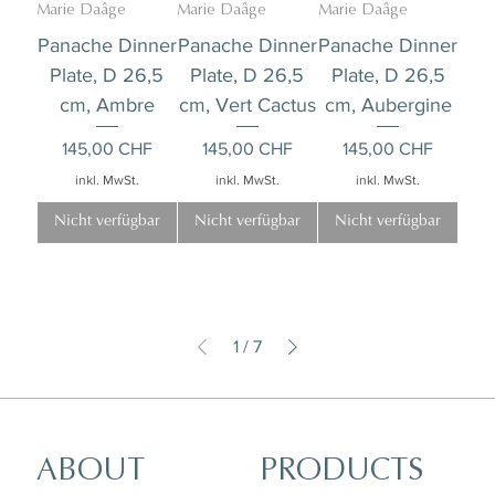
Marie Daâge
Marie Daâge
Marie Daâge
Panache Dinner
Panache Dinner
Panache Dinner
Plate, D 26,5
Plate, D 26,5
Plate, D 26,5
cm, Ambre
cm, Vert Cactus
cm, Aubergine
Preis
Preis
Preis
145,00 CHF
145,00 CHF
145,00 CHF
inkl. MwSt.
inkl. MwSt.
inkl. MwSt.
Nicht verfügbar
Nicht verfügbar
Nicht verfügbar
1
/
7
ABOUT
PRODUCTS