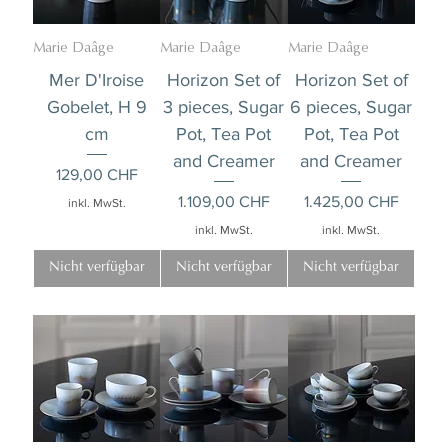
Marie Daâge
Marie Daâge
Marie Daâge
Mer D'Iroise
Horizon Set of
Horizon Set of
Gobelet, H 9
3 pieces, Sugar
6 pieces, Sugar
cm
Pot, Tea Pot
Pot, Tea Pot
and Creamer
and Creamer
Preis
129,00 CHF
Preis
Preis
1.109,00 CHF
1.425,00 CHF
inkl. MwSt.
inkl. MwSt.
inkl. MwSt.
Nicht verfügbar
Nicht verfügbar
Nicht verfügbar