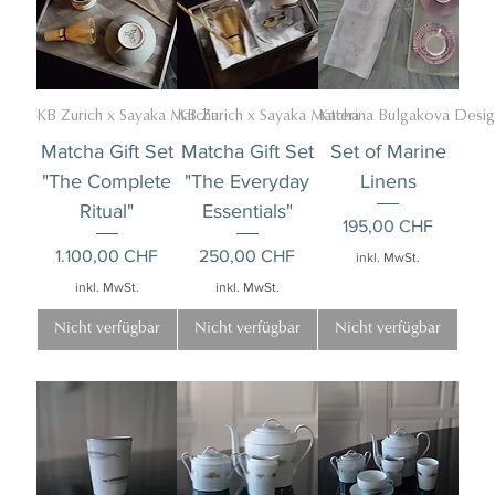
KB Zurich x Sayaka Matcha
KB Zurich x Sayaka Matcha
Katerina Bulgakova Desig
Matcha Gift Set
Matcha Gift Set
Set of Marine
"The Complete
"The Everyday
Linens
Ritual"
Essentials"
Preis
195,00 CHF
Preis
Preis
1.100,00 CHF
250,00 CHF
inkl. MwSt.
inkl. MwSt.
inkl. MwSt.
Nicht verfügbar
Nicht verfügbar
Nicht verfügbar