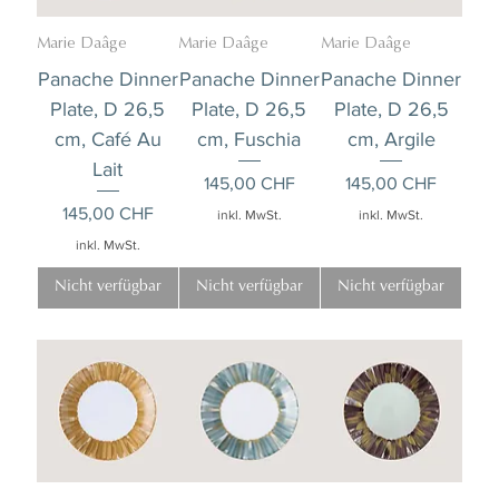
Marie Daâge
Marie Daâge
Marie Daâge
Panache Dinner
Panache Dinner
Panache Dinner
Plate, D 26,5
Plate, D 26,5
Plate, D 26,5
cm, Café Au
cm, Fuschia
cm, Argile
Lait
Preis
Preis
145,00 CHF
145,00 CHF
Preis
145,00 CHF
inkl. MwSt.
inkl. MwSt.
inkl. MwSt.
Nicht verfügbar
Nicht verfügbar
Nicht verfügbar